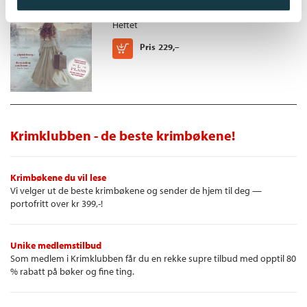
Kristin Hannah
Heftet
Kjøp
Pris
229,–
Krimklubben - de beste krimbøkene!
Krimbøkene du vil lese
Vi velger ut de beste krimbøkene og sender de hjem til deg —
portofritt over kr 399,-!
Unike medlemstilbud
Som medlem i Krimklubben får du en rekke supre tilbud med opptil 80
% rabatt på bøker og fine ting.