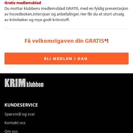
Gratis medlemsblad
Du mottar klubbens medlemsblad GRATIS, med en fyldig presentasjon
av hovedboken,intervjuer og anbefalinger. Her får du et stort utvalg
av krimbøker og mye godt krimstoff.
Få velkomstgaven din GRATIS
*!
BLI MEDLEM I DAG
KUNDESERVICE
Spørsmål og svar
Kontakt oss
Om oss