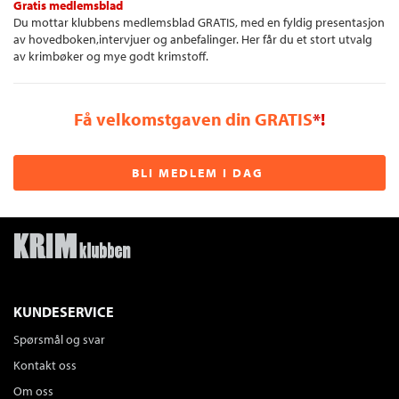
Gratis medlemsblad
Du mottar klubbens medlemsblad GRATIS, med en fyldig presentasjon
av hovedboken,intervjuer og anbefalinger. Her får du et stort utvalg
av krimbøker og mye godt krimstoff.
Få velkomstgaven din GRATIS
*!
BLI MEDLEM I DAG
KUNDESERVICE
Spørsmål og svar
Kontakt oss
Om oss