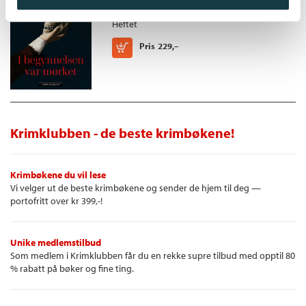
Eddie Feber /
Karin Fossum
Heftet
Kjøp
Pris
229,–
Krimklubben - de beste krimbøkene!
Krimbøkene du vil lese
Vi velger ut de beste krimbøkene og sender de hjem til deg —
portofritt over kr 399,-!
Unike medlemstilbud
Som medlem i Krimklubben får du en rekke supre tilbud med opptil 80
% rabatt på bøker og fine ting.