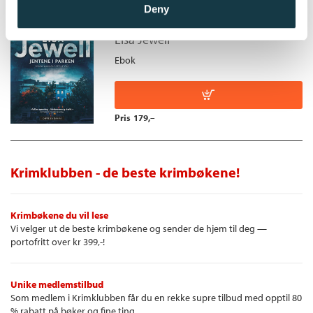
Jentene i parken
Deny
personene som virkelig driver boken fremover. Da jeg fant deg
er en klok, medfølende og gripende fortelling av en forfatter
Lisa Jewell
som virkelig forstår seg på mennesket." Tamar Cohen, forfatter
Ebok
Pris
179,–
Krimklubben - de beste krimbøkene!
Krimbøkene du vil lese
Vi velger ut de beste krimbøkene og sender de hjem til deg —
portofritt over kr 399,-!
Unike medlemstilbud
Som medlem i Krimklubben får du en rekke supre tilbud med opptil 80
% rabatt på bøker og fine ting.