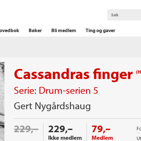
OKT KRIM
THRILLER
LOGISK KRIM
ovedbok
Bøker
Bli medlem
Ting og gaver
Cassandras finger
(H
Serie:
Drum-serien
5
Gert Nygårdshaug
229,–
229,–
79,–
Fo
Ikke medlem
Medlem
Ut