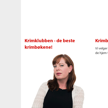
Krimklubben - de beste
Krimb
krimbøkene!
Vi velge
de hjem t