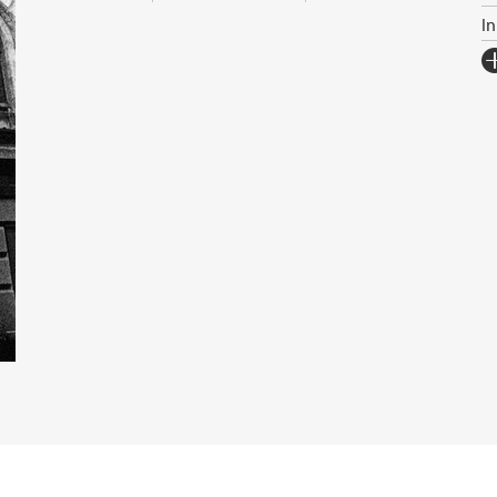
I
Fo
Sp
I
Ka
An
Se
S