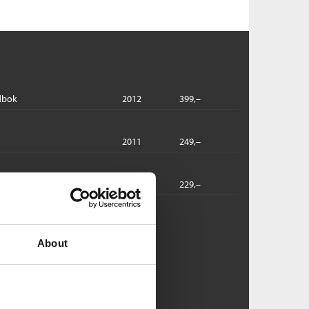
dbok
2012
399,–
2011
249,–
2018
229,–
årdshaug:
About
engele Zoo
no-serien /
Gert Nygårdshaug
ftet