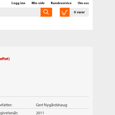
Logg inn
Min side
Kundeservice
Om oss
0
varer
eftet)
rfatter:
Gert Nygårdshaug
givelsesår:
2011