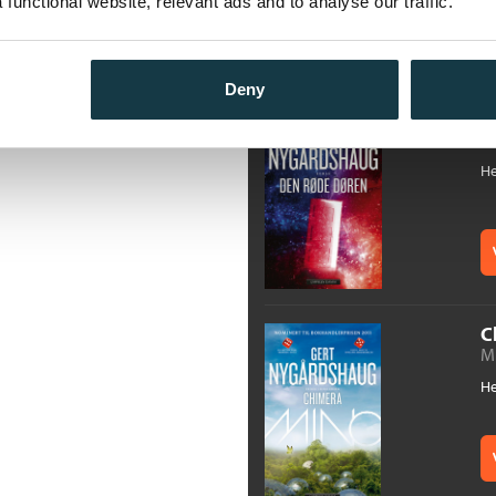
functional website, relevant ads and to analyse our traffic.
Deny
D
G
He
C
Mi
He