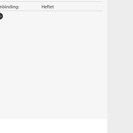
nnbinding:
Heftet
rlag:
Cappelen Damm
råk:
Bokmål
SBN/EAN:
9788202362812
tegori:
Nordisk krim
tall sider:
240
rie:
Drum-serien
erienummer:
5