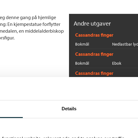
seg denne gang på hjemlige
Andre utgaver
ing: En kjempestatue forflytter
Lommedalen, en middelalderbiskop
Cassandras finger
rsfigur.
Bokmål
Nedlastbar ly
Cassandras finger
Bokmål
Ebok
Cassandras finger
Bokmål
Heftet
Flere bøker av Gert Nyg
Details
M
Mi
He