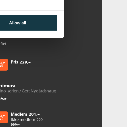
Medlem
201,–
Kjøp
Ikke medlem
229,–
229,–
Allow all
en røde døren
ert Nygårdshaug
ftet
Pris
229,–
Kjøp
himera
no-serien /
Gert Nygårdshaug
ftet
Medlem
201,–
Kjøp
Ikke medlem
229,–
229,–