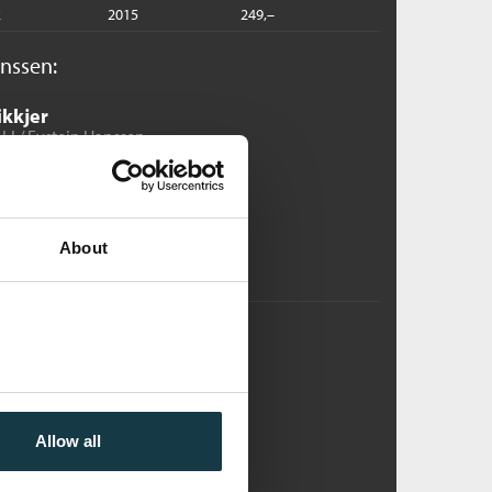
k
2015
249,–
anssen:
ikkjer
LI /
Eystein Hanssen
dlastbar lydbok
Pris
449,–
Kjøp
About
tseldyr
LI /
Eystein Hanssen
dlastbar lydbok
Allow all
Pris
399,–
Kjøp