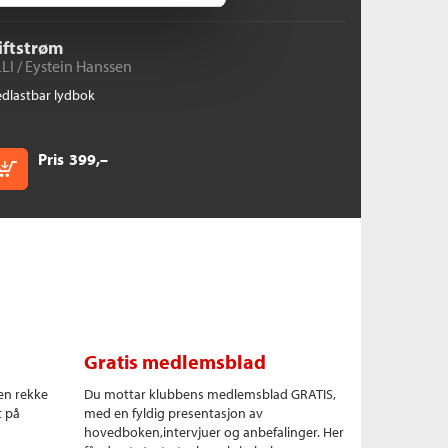
iftstrøm
LI /
Eystein Hanssen
dlastbar lydbok
Pris
399,–
Kjøp
Gratis medlemsblad
en rekke
Du mottar klubbens medlemsblad GRATIS,
t på
med en fyldig presentasjon av
hovedboken,intervjuer og anbefalinger. Her