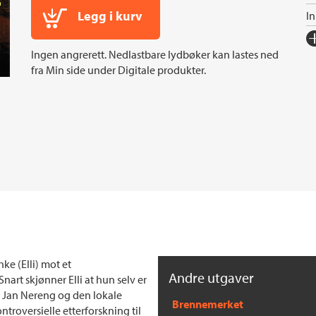
Legg i kurv
I
Fo
Ingen angrerett. Nedlastbare lydbøker kan lastes ned
Sp
fra Min side under Digitale produkter.
I
In
Sp
Ko
Fi
Se
S
e (Elli) mot et
Andre utgaver
rt skjønner Elli at hun selv er
Jan Nereng og den lokale
Brennemerket
troversielle etterforskning til