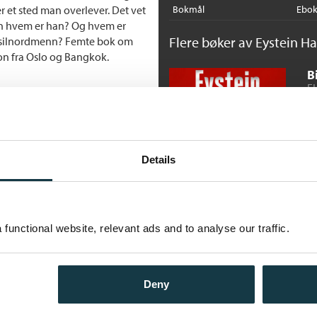
r et sted man overlever. Det vet
Bokmål
Ebo
en hvem er han? Og hvem er
Flere bøker av Eystein H
 eksilnordmenn? Femte bok om
tion fra Oslo og Bangkok.
B
EL
Ne
Details
Å
EL
functional website, relevant ads and to analyse our traffic.
Ne
Deny