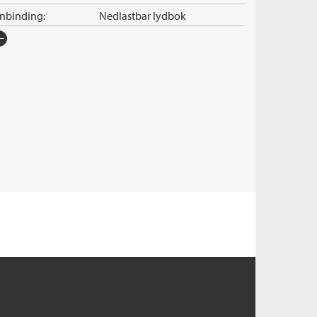
nnbinding:
Nedlastbar lydbok
rlag:
Cappelen Damm Lydbok
råk:
Bokmål
SBN/EAN:
9788202485061
nleser:
Staib, Christoffer
illetid:
9:30
pibeskyttelse:
Vannmerket
lformat:
MP3
rie:
ELLI
erienummer:
5