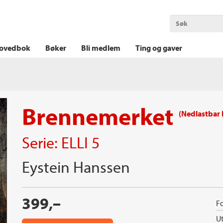
OKT KRIM
THRILLER
LOGISK KRIM
ovedbok
Bøker
Bli medlem
Ting og gaver
Brennemerket
(Nedlastbar
Serie:
ELLI
5
Eystein Hanssen
399,–
Fo
Ut