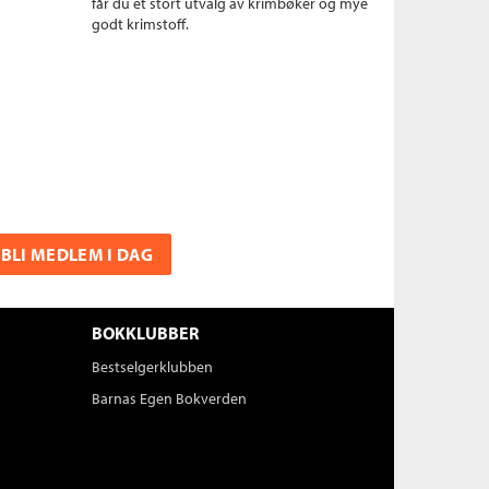
får du et stort utvalg av krimbøker og mye
godt krimstoff.
BLI MEDLEM I DAG
BOKKLUBBER
Bestselgerklubben
Barnas Egen Bokverden