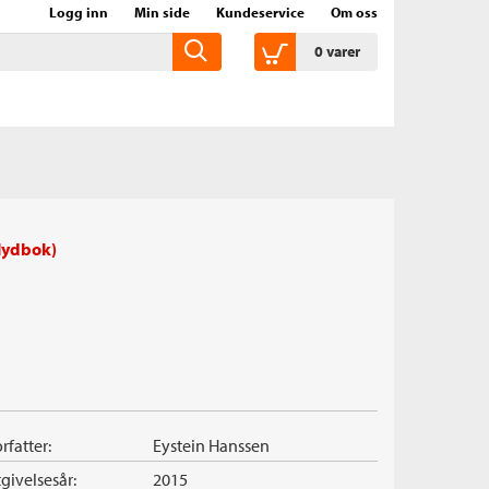
Logg inn
Min side
Kundeservice
Om oss
0
varer
 lydbok)
rfatter:
Eystein Hanssen
givelsesår:
2015