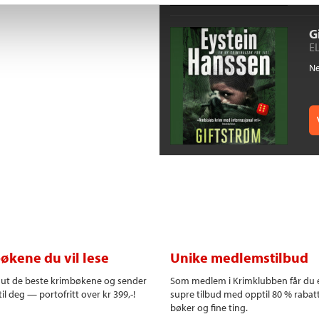
G
EL
Ne
økene du vil lese
Unike medlemstilbud
r ut de beste krimbøkene og sender
Som medlem i Krimklubben får du 
il deg — portofritt over kr 399,-!
supre tilbud med opptil 80 % rabat
bøker og fine ting.