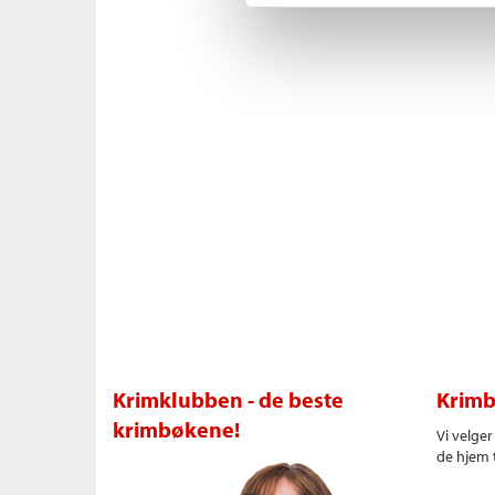
Krimklubben - de beste
Krimb
krimbøkene!
Vi velge
de hjem t