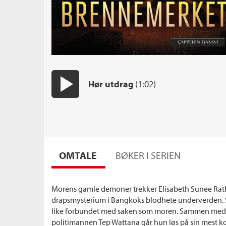
Hør utdrag
(1:02)
Start/pause
OMTALE
BØKER I SERIEN
Morens gamle demoner trekker Elisabeth Sunee Rathk
drapsmysterium i Bangkoks blodhete underverden. Sna
like forbundet med saken som moren. Sammen med 
politimannen Tep Wattana går hun løs på sin mest kon