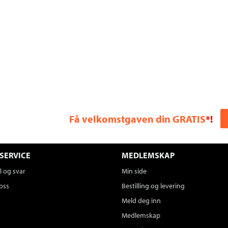
Få velkomstgaven din GRATIS
*!
SERVICE
MEDLEMSKAP
 og svar
Min side
oss
Bestilling og levering
Meld deg inn
Medlemskap