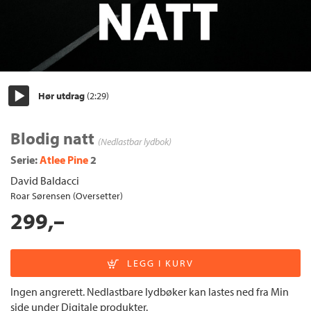
Hør utdrag
(2:29)
Start/pause
Blodig natt
(Nedlastbar lydbok)
Serie:
Atlee Pine
2
David Baldacci
Roar Sørensen (Oversetter)
299,–
Ingen angrerett. Nedlastbare lydbøker kan lastes ned fra Min
side under Digitale produkter.