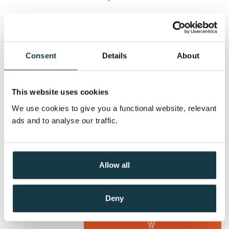
Serienummer:
2
Frigjøringen
Consent
Details
About
Amos Decker /
David Baldacci
Nedlastbar lydbok
This website uses cookies
We use cookies to give you a functional website, relevant
Pris
399,–
ads and to analyse our traffic.
Sluttspill
Allow all
Will Robie /
David Baldacci
Deny
Nedlastbar lydbok