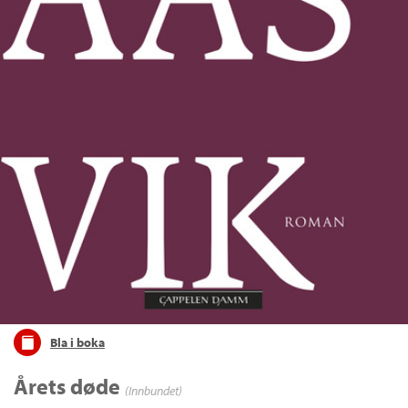
Bla i boka
Årets døde
(Innbundet)