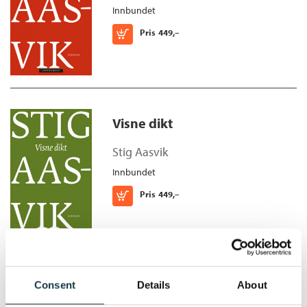
Aasvik, jeg leser Stig Aasvik fordi han lærer meg noe om meg
Innbundet
selv.» Ola Jostein Jørgensen, Bokvennen Litterær Avis
Kjøp
Pris
449,–
Visne dikt
Stig Aasvik
Innbundet
Kjøp
Pris
449,–
Åsgårdstrand
Consent
Details
About