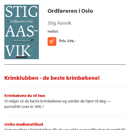
Ordføreren i Oslo
Stig Aasvik
Heftet
Kjøp
Pris
229,–
Krimklubben - de beste krimbøkene!
Krimbøkene du vil lese
Vi velger ut de beste krimbøkene og sender de hjem til deg —
portofritt over kr 399,-!
Unike medlemstilbud
Som medlem i Krimklubben får du en rekke supre tilbud med opptil 80