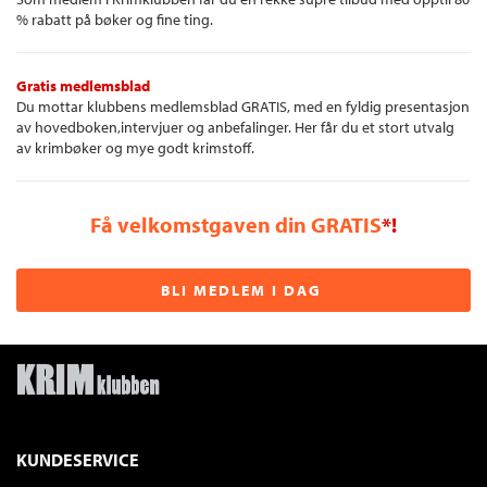
% rabatt på bøker og fine ting.
Gratis medlemsblad
Du mottar klubbens medlemsblad GRATIS, med en fyldig presentasjon
av hovedboken,intervjuer og anbefalinger. Her får du et stort utvalg
av krimbøker og mye godt krimstoff.
Få velkomstgaven din GRATIS
*!
BLI MEDLEM I DAG
KUNDESERVICE