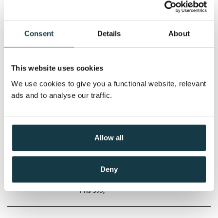
faktisk var ... den rette?
Sarah Jio
Consent
Details
About
Nedlastbar lydbok
This website uses cookies
Pris
379,–
We use cookies to give you a functional website, relevant
ads and to analyse our traffic.
Kjærlighetens ansikt
Sarah Jio
Allow all
Nedlastbar lydbok
Deny
Pris
399,–