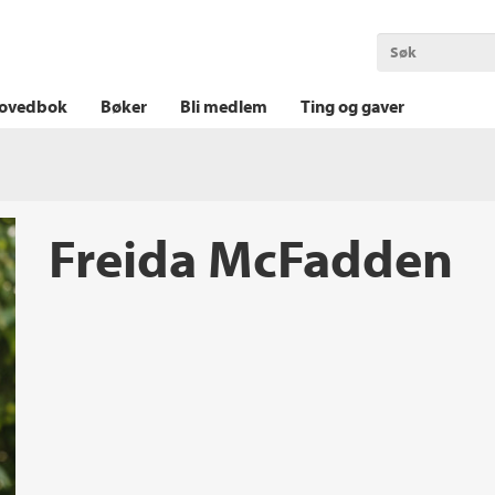
OKT KRIM
THRILLER
LOGISK KRIM
ovedbok
Bøker
Bli medlem
Ting og gaver
Freida McFadden