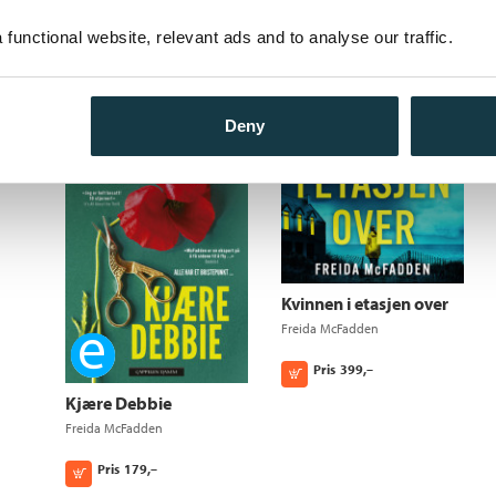
Freida McFadden
functional website, relevant ads and to analyse our traffic.
Pris
179,–
Kjøp
Deny
Kvinnen i etasjen over
Freida McFadden
Ebok
Pris
399,–
Kjøp
Kjære Debbie
Freida McFadden
Pris
179,–
Kjøp