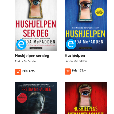
Ebok
Ebok
Hushjelpen
Hushjelpen ser deg
Freida McFadden
Freida McFadden
Pris
179,–
Pris
179,–
Kjøp
Kjøp