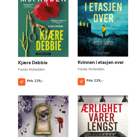
Kvinnen i etasjen over
Kjære Debbie
Freida McFadden
Freida McFadden
Pris
229,–
Pris
229,–
Kjøp
Kjøp