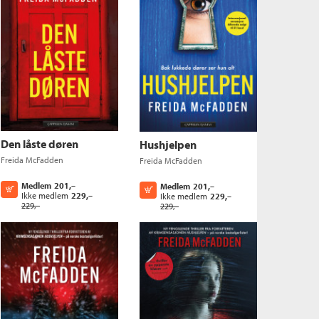
Den låste døren
Hushjelpen
Freida McFadden
Freida McFadden
Medlem
201,–
Medlem
201,–
Kjøp
Kjøp
Ikke medlem
229,–
Ikke medlem
229,–
229,–
229,–