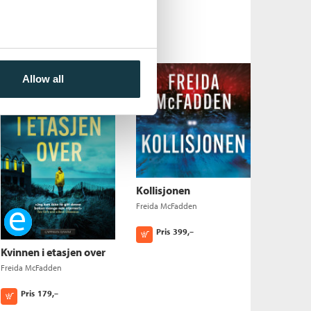
Freida McFadden
Pris
179,–
Kjøp
Allow all
Kollisjonen
Freida McFadden
Ebok
Pris
399,–
Kjøp
Kvinnen i etasjen over
Freida McFadden
Pris
179,–
Kjøp