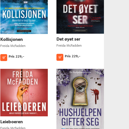
Det øyet ser
Kollisjonen
Freida McFadden
Freida McFadden
Pris
229,–
Pris
229,–
Kjøp
Kjøp
Leieboeren
Freida McFadden