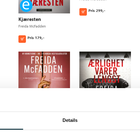
Ebok
Pris
299,–
Kjøp
Kjæresten
Freida McFadden
Pris
179,–
Kjøp
Ærlighet varer lengst
Freida McFadden
Ebok
Details
Pris
399,–
Kjøp
Leieboeren