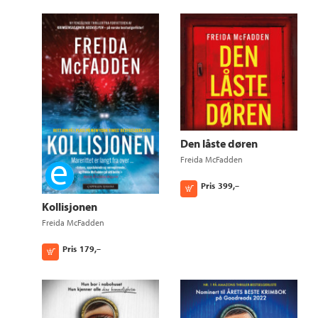
Den låste døren
Freida McFadden
Ebok
Pris
399,–
Kjøp
Kollisjonen
Freida McFadden
Pris
179,–
Kjøp