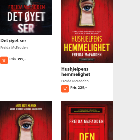
Det øyet ser
Freida McFadden
Pris
399,–
Kjøp
Hushjelpens
hemmelighet
Freida McFadden
Pris
229,–
Kjøp