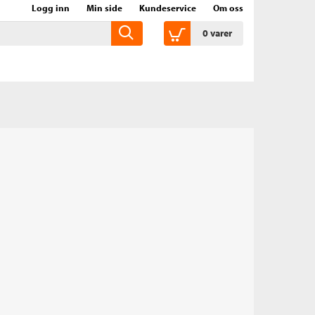
Logg inn
Min side
Kundeservice
Om oss
0
varer