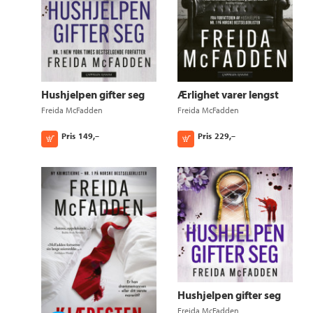
Hushjelpen gifter seg
Ærlighet varer lengst
Freida McFadden
Freida McFadden
Pris
149,–
Pris
229,–
Kjøp
Kjøp
Hushjelpen gifter seg
Freida McFadden