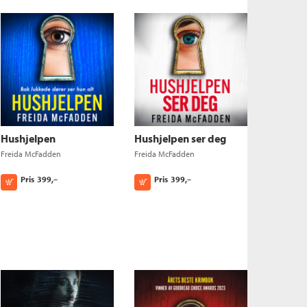
Hushjelpen
Hushjelpen ser deg
Freida McFadden
Freida McFadden
Pris
399,–
Pris
399,–
Kjøp
Kjøp