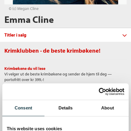
© (c) Megan Cline
Emma Cline
Titler i salg
Krimklubben - de beste krimbøkene!
Filter
Krimbøkene du vil lese
+
Vi velger ut de beste krimbøkene og sender de hjem til deg —
FORMAT
Jentene
portofritt over kr 399,-!
Emma Cline
+
Alle
SPRÅK
Heftet
Bokmål
2018
Ebok (1)
Alle
Unike medlemstilbud
Kjøp
Pris
229,–
Heftet (1)
Som medlem i Krimklubben får du en rekke supre tilbud med opptil 80
Bokmål (4)
Sendes fra oss i løpet av 1-3 arbeidsdager.
Innbundet (1)
Consent
Details
About
% rabatt på bøker og fine ting.
Nedlastbar lydbok (1)
Ebok
Gratis medlemsblad
This website uses cookies