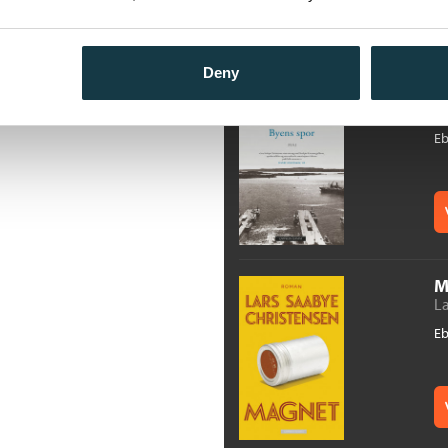
Deny
B
By
E
M
La
E