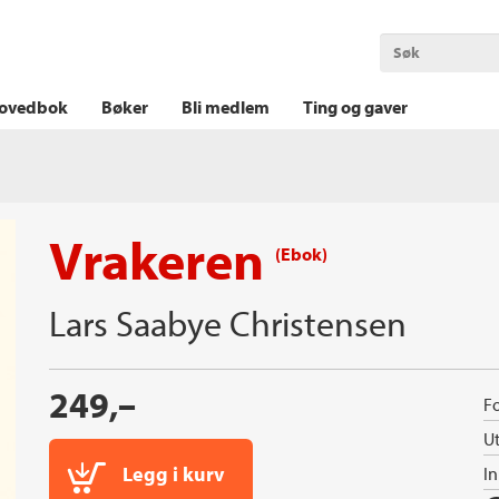
OKT KRIM
THRILLER
LOGISK KRIM
ovedbok
Bøker
Bli medlem
Ting og gaver
Vrakeren
(Ebok)
Lars Saabye Christensen
249,–
Fo
Ut
Legg i kurv
I