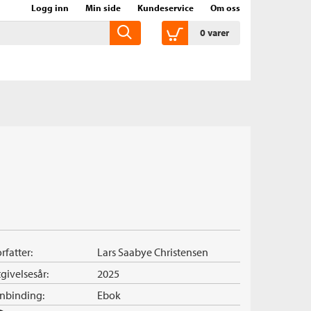
Logg inn
Min side
Kundeservice
Om oss
0
varer
rfatter:
Lars Saabye Christensen
givelsesår:
2025
nnbinding:
Ebok