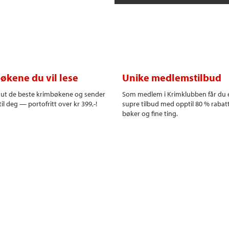
økene du vil lese
Unike medlemstilbud
r ut de beste krimbøkene og sender
Som medlem i Krimklubben får du 
il deg — portofritt over kr 399,-!
supre tilbud med opptil 80 % rabat
bøker og fine ting.