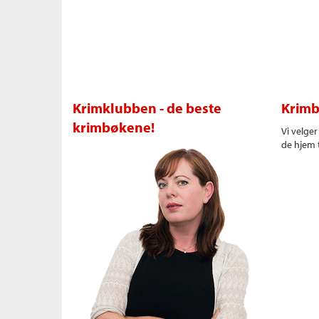
Krimklubben - de beste
Krimb
krimbøkene!
Vi velge
de hjem t