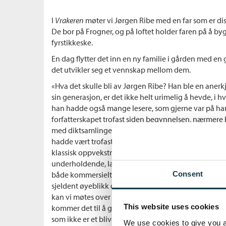
I
Vrakeren
møter vi Jørgen Ribe med en far som er d
De bor på Frogner, og på loftet holder faren på å byg
fyrstikkeske.
En dag flytter det inn en ny familie i gården med en g
det utvikler seg et vennskap mellom dem.
«Hva det skulle bli av Jørgen Ribe? Han ble en anerkje
sin generasjon, er det ikke helt urimelig å hevde, i hv
han hadde også mange lesere, som gjerne var på han
forfatterskapet trofast siden begynnelsen, nærmere
med diktsamlingen
Mellom hotellet og tiden
, eller ka
hadde vært trofaste siden romanen
Pøbler
, som utko
klassisk oppvekstroman, hverken mer eller mindre, m
underholdende, lagt til sekstitallet i Oslo, og som
både kommersielt og litterært, i den rekkefølgen, for
Consent
sjeldent øyeblikk da publikum og kritikere var skjø
kan vi møtes over en halvliter og stille det klassiske
This website uses cookies
kommer det til å gå med hovedpersonen? En stund va
som ikke er et blivende sted for en forfatter.»
We use cookies to give you a 