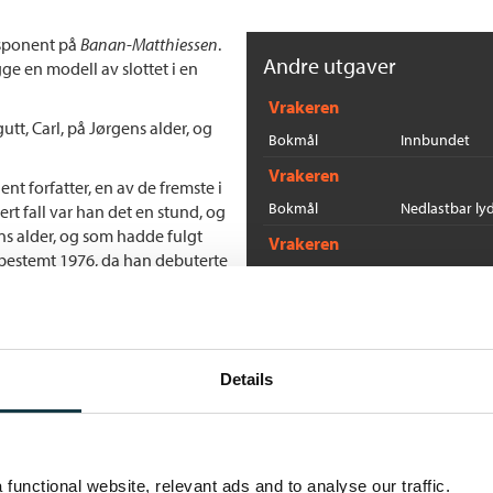
isponent på
Banan
-
Matthiessen
.
Andre utgaver
ge en modell av slottet i en
Vrakeren
utt, Carl, på Jørgens alder, og
Bokmål
Innbundet
Vrakeren
nt forfatter, en av de fremste i
Bokmål
Nedlastbar ly
ert fall var han det en stund, og
s alder, og som hadde fulgt
Vrakeren
 bestemt 1976, da han debuterte
Bokmål
Heftet
nskje det er riktigere å si at de
m seks år senere, i 1982, en
Flere bøker av Lars Saab
en slitesterk og
 markerte hans gjennombrudd,
B
 sant å si representerte
Pøbler
et
Details
By
nt enige om at i denne romanen
 spørsmålet: Hvordan i all verden
E
r Jørgen Ribe på alles lepper,
functional website, relevant ads and to analyse our traffic.