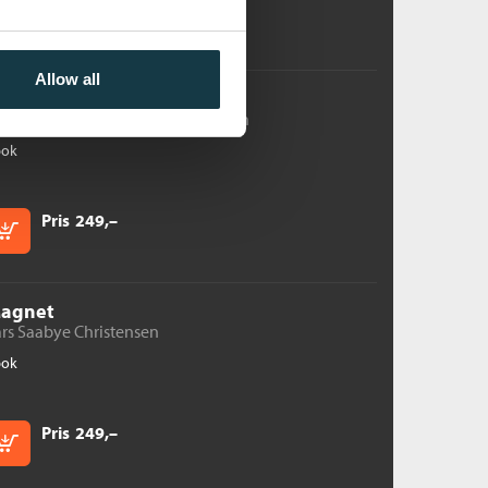
Pris
249,–
Kjøp
Allow all
yens spor - Maj
ens spor /
Lars Saabye Christensen
bok
Pris
249,–
Kjøp
agnet
rs Saabye Christensen
bok
Pris
249,–
Kjøp