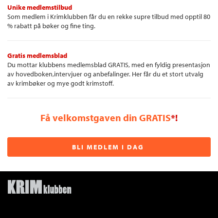
Unike medlemstilbud
Som medlem i Krimklubben får du en rekke supre tilbud med opptil 80
% rabatt på bøker og fine ting.
Gratis medlemsblad
Du mottar klubbens medlemsblad GRATIS, med en fyldig presentasjon
av hovedboken,intervjuer og anbefalinger. Her får du et stort utvalg
av krimbøker og mye godt krimstoff.
Få velkomstgaven din GRATIS
*!
BLI MEDLEM I DAG