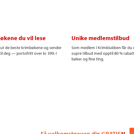
økene du vil lese
Unike medlemstilbud
r ut de beste krimbøkene og sender
Som medlem i Krimklubben får du 
il deg — portofritt over kr 399,-!
supre tilbud med opptil 80 % rabat
bøker og fine ting.
Få velkomstgaven din GRATIS
*!