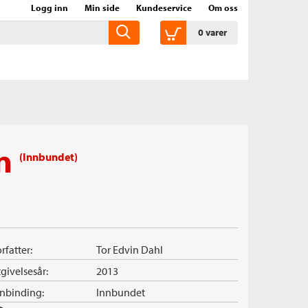
Logg inn
Min side
Kundeservice
Om oss
0
varer
en
(Innbundet)
rfatter:
Tor Edvin Dahl
givelsesår:
2013
nnbinding:
Innbundet