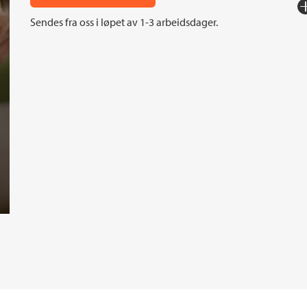
Fo
Sendes fra oss i løpet av 1-3 arbeidsdager.
Sp
I
An