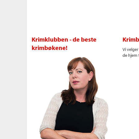
Krimklubben - de beste
Krimb
krimbøkene!
Vi velge
de hjem t