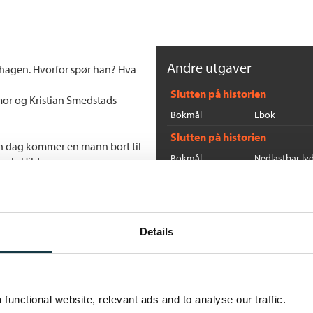
Andre utgaver
ehagen. Hvorfor spør han? Hva
Slutten på historien
mor og Kristian Smedstads
Bokmål
Ebok
Slutten på historien
En dag kommer en mann bort til
Bokmål
Nedlastbar ly
ank. Hildes venn.
Flere bøker av Tor Edvin 
om. Både i nåtid og i fortid.
V
Details
To
In
functional website, relevant ads and to analyse our traffic.