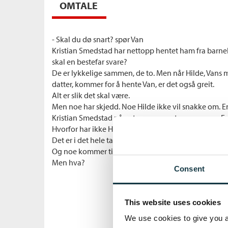
OMTALE
- Skal du dø snart? spør Van
Kristian Smedstad har nettopp hentet ham fra barn
skal en bestefar svare?
De er lykkelige sammen, de to. Men når Hilde, Vans 
datter, kommer for å hente Van, er det også greit.
Alt er slik det skal være.
Men noe har skjedd. Noe Hilde ikke vil snakke om. 
Kristian Smedstad på gata og presenterer seg som Fr
Hvorfor har ikke Hilde fortalt om ham?
Det er i det hele tatt så mye det ikke går an å snakke 
Og noe kommer til å skje.
Men hva?
Consent
This website uses cookies
We use cookies to give you a 