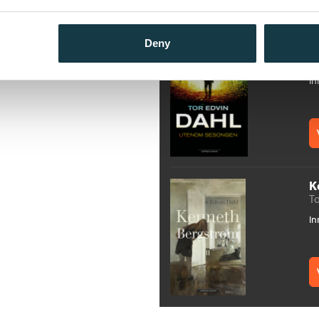
Deny
U
To
In
K
To
In