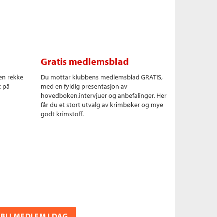
Gratis medlemsblad
en rekke
Du mottar klubbens medlemsblad GRATIS,
t på
med en fyldig presentasjon av
hovedboken,intervjuer og anbefalinger. Her
får du et stort utvalg av krimbøker og mye
godt krimstoff.
BLI MEDLEM I DAG