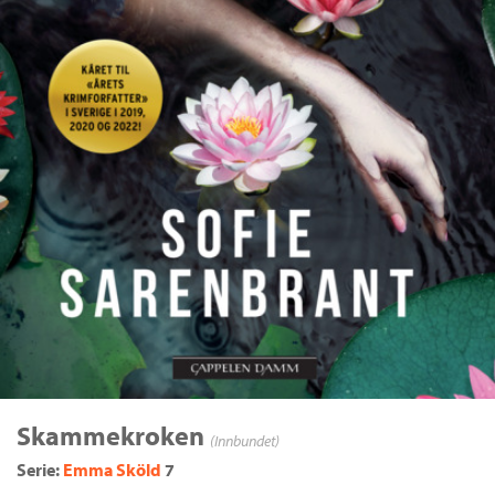
Skammekroken
(Innbundet)
Serie:
Emma Sköld
7