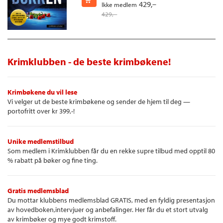
dritten som har skjedd, er din feil. Alt sammen.»
429,–
Lotta Olsson, Dagens Nyheter
Ikke medlem
429,–
«Unnskyld», sier Julia dempet med blikket i bakken.
«Hva?» sier Liv irritert. «Jeg hørte ikke?»
«Hun sa unnskyld», hvisker Tessan og griper tak i jakka til
Krimklubben - de beste krimbøkene!
Liv, som er for tynn for årstiden, men Liv river seg løs.
Liv ser på klokka på mobilen. «Sju minutter.»
Krimbøkene du vil lese
Julia prøver å lese av ansiktene deres, men forstår ikke. Så
Vi velger ut de beste krimbøkene og sender de hjem til deg —
kaster de et blikk på trikkeskinnene.
portofritt over kr 399,-!
Livsfarlig ledning over sporene.
Det gule varselskiltet er umulig å overse. Uroen løper av
Unike medlemstilbud
med henne, og kvalmen velter opp så brått at hun nesten ikke
Som medlem i Krimklubben får du en rekke supre tilbud med opptil 80
greier å holde den tilbake.
% rabatt på bøker og fine ting.
«Hva … hva vil du jeg skal gjøre?» stammer Julia og setter
fra seg sykkelen.
Gratis medlemsblad
Du mottar klubbens medlemsblad GRATIS, med en fyldig presentasjon
«Du skal legge deg tvers over sporet.»
av hovedboken,intervjuer og anbefalinger. Her får du et stort utvalg
av krimbøker og mye godt krimstoff.