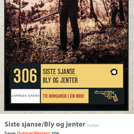
Siste sjanse/Bly og jenter
(Heftet)
Serie:
Dobbel Western
306