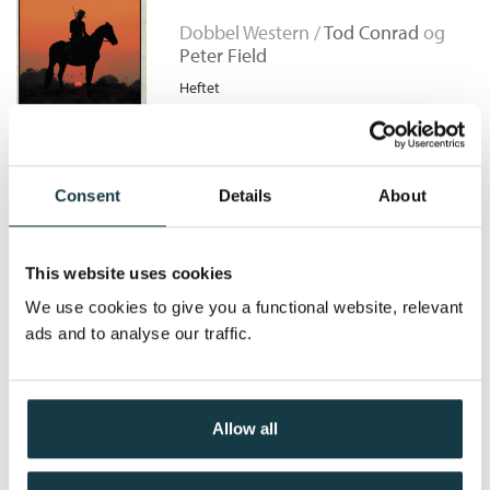
Originaltittel:
Rawhide Vixen/Saloon Gal for Gun
Dobbel Western /
Tod Conrad
og
Hire
Peter Field
Serie:
Dobbel Western
Heftet
Serienummer:
306
Kjøp
Pris
89,90
Consent
Details
About
Ulv i fåreklær/Med løkken
om halsen
This website uses cookies
Dobbel Western /
Tod Conrad
og
We use cookies to give you a functional website, relevant
Norman A. Fox
ads and to analyse our traffic.
Heftet
Kjøp
Pris
89,90
Allow all