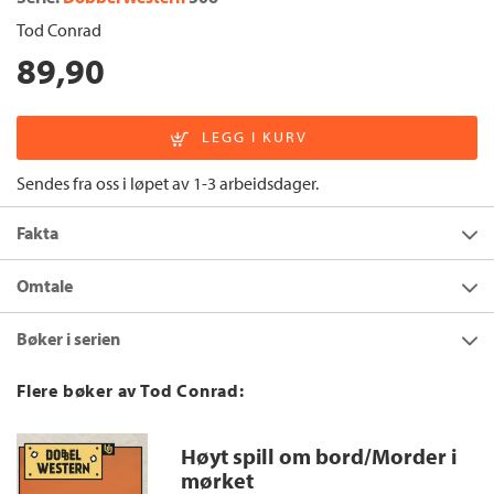
Tod Conrad
89,90
Sendes fra oss i løpet av 1-3 arbeidsdager.
Fakta
Forfatter:
Tod Conrad
Omtale
Utgivelsesår:
2019
To romaner i én bok!
Bøker i serien
Innbinding:
Heftet
Forlag:
Cappelen Damm
Flere bøker av Tod Conrad:
Språk:
Bokmål
ISBN/EAN:
9788202616137
Høyt spill om bord/Morder i
Antall sider:
256
mørket