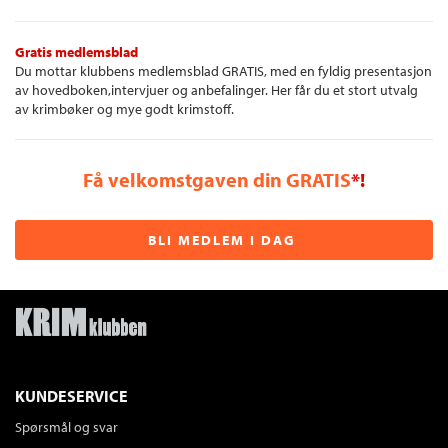
Gratis medlemsblad
Du mottar klubbens medlemsblad GRATIS, med en fyldig presentasjon
av hovedboken,intervjuer og anbefalinger. Her får du et stort utvalg
av krimbøker og mye godt krimstoff.
Få velkomstgaven din GRATIS
*!
BLI MEDLEM I DAG
KUNDESERVICE
Spørsmål og svar