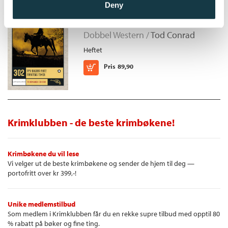
Syv dagers frist/Fryktens
Deny
timer
Dobbel Western /
Tod Conrad
Heftet
Kjøp
Pris
89,90
Krimklubben - de beste krimbøkene!
Krimbøkene du vil lese
Vi velger ut de beste krimbøkene og sender de hjem til deg —
portofritt over kr 399,-!
Unike medlemstilbud
Som medlem i Krimklubben får du en rekke supre tilbud med opptil 80
% rabatt på bøker og fine ting.