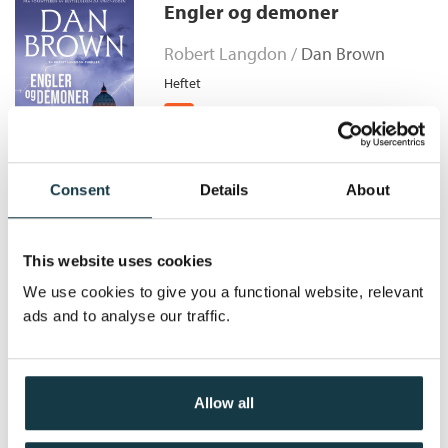
Opprinnelse
Engler og demoner
Originaltittel:
Origin
idéinnold»
Bokmål
Ebok
2026
229,–
Oversatt av:
Holbye, Kjell Jørgen
- Pål Gerhard Olsen, Aftenposten
Robert Langdon /
Dan Brown
«Drivende spenning fra Dan Brown»
Serie:
Robert Langdon
Heftet
- Valerie Kubens, Fædrelandsvennen
Serienummer:
5
Kjøp
Pris
229,–
Consent
Details
About
Inferno
This website uses cookies
Robert Langdon /
Dan Brown
We use cookies to give you a functional website, relevant
ads and to analyse our traffic.
Heftet
Kjøp
Pris
229,–
Allow all