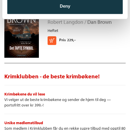
Deny
Det tapte symbol
Robert Langdon /
Dan Brown
Heftet
Kjøp
Pris
229,–
Krimklubben - de beste krimbøkene!
Krimbøkene du vil lese
Vi velger ut de beste krimbøkene og sender de hjem til deg —
portofritt over kr 399,-!
Unike medlemstilbud
Som medlem i Krimklubben får du en rekke supre tilbud med opptil 80