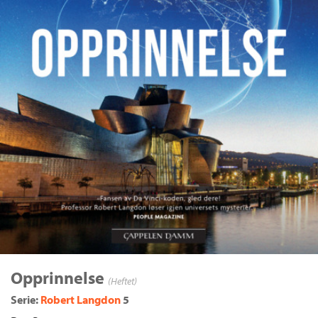
Opprinnelse
(Heftet)
Serie:
Robert Langdon
5