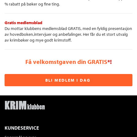
% rabatt på bøker og fine ting.
Gratis medlemsblad
Du mottar klubbens medlemsblad GRATIS, med en fyldig presentasjon
av hovedboken,intervjuer og anbefalinger. Her får du et stort utvalg
av krimbøker og mye godt krimstoff.
Få velkomstgaven din GRATIS
*!
BLI MEDLEM I DAG
KUNDESERVICE