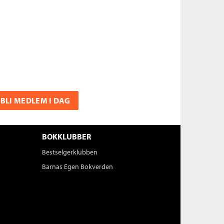
BLI MEDLEM I DAG
BOKKLUBBER
Bestselgerklubben
Barnas Egen Bokverden