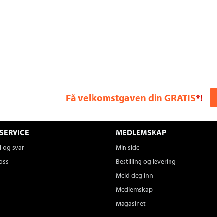
Få velkomstgaven din GRATIS
*!
SERVICE
MEDLEMSKAP
 og svar
Min side
oss
Bestilling og levering
Meld deg inn
Medlemskap
Magasinet