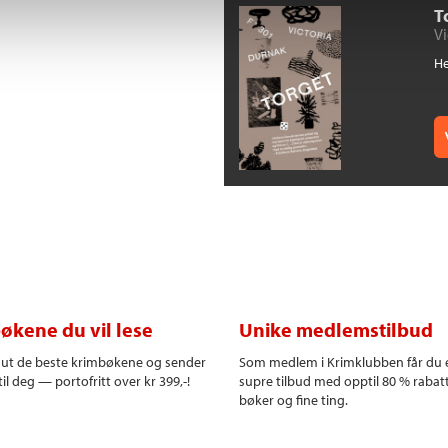
T
Vi
He
økene du vil lese
Unike medlemstilbud
r ut de beste krimbøkene og sender
Som medlem i Krimklubben får du 
il deg — portofritt over kr 399,-!
supre tilbud med opptil 80 % rabat
bøker og fine ting.