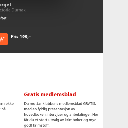
orget
ctoria Durnak
ftet
Pris
199,–
Kjøp
Gratis medlemsblad
en rekke
Du mottar klubbens medlemsblad GRATIS,
t på
med en fyldig presentasjon av
hovedboken,intervjuer og anbefalinger. Her
får du et stort utvalg av krimbøker og mye
godt krimstoff.