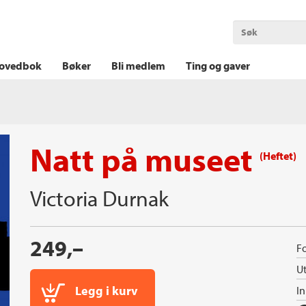
OKT KRIM
THRILLER
LOGISK KRIM
ovedbok
Bøker
Bli medlem
Ting og gaver
Natt på museet
(Heftet)
Victoria Durnak
249,–
Fo
Ut
Legg i kurv
I