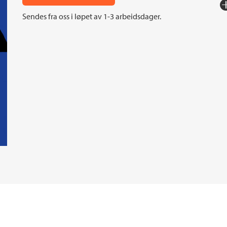
Fo
Sendes fra oss i løpet av 1-3 arbeidsdager.
Sp
I
An