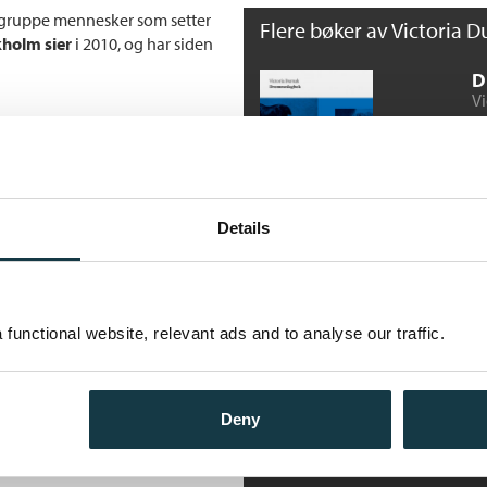
gruppe mennesker som setter
Flere bøker av Victoria D
kholm sier
i 2010, og har siden
D
Vi
He
Details
S
Vi
functional website, relevant ads and to analyse our traffic.
He
Deny