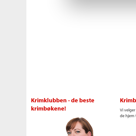
Krimklubben - de beste
Krimb
krimbøkene!
Vi velge
de hjem t