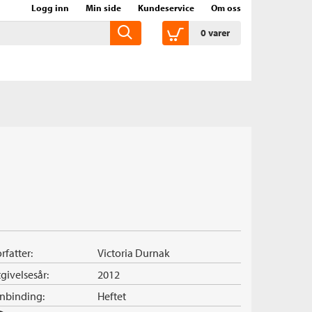
Logg inn
Min side
Kundeservice
Om oss
0
varer
rfatter:
Victoria Durnak
givelsesår:
2012
nnbinding:
Heftet