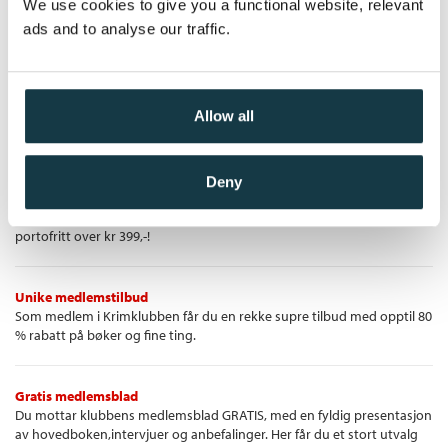
We use cookies to give you a functional website, relevant
Kjøp
Pris
429,–
sorg og en plaget fars altomsluttende terror
ads and to analyse our traffic.
Allow all
Krimklubben - de beste krimbøkene!
Deny
Krimbøkene du vil lese
Vi velger ut de beste krimbøkene og sender de hjem til deg —
portofritt over kr 399,-!
Unike medlemstilbud
Som medlem i Krimklubben får du en rekke supre tilbud med opptil 80
% rabatt på bøker og fine ting.
Gratis medlemsblad
Du mottar klubbens medlemsblad GRATIS, med en fyldig presentasjon
av hovedboken,intervjuer og anbefalinger. Her får du et stort utvalg