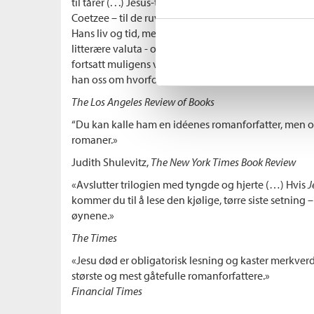
til tårer (. . .) Jesus-trilogien vender tilbake til det v
Coetzee – til de ruvende romanene
Vanære
,
Før bar
Hans liv og tid, med deres utvidende kortfattethet,
litterære valuta - og innsikten som kommer med alde
fortsatt muligens vår største forfatter, og (. . .) med 
han oss om hvorfor. ”
The Los Angeles Review of Books
“Du kan kalle ham en idéenes romanforfatter, men og
romaner.»
Judith Shulevitz,
The New York Times Book Review
«Avslutter trilogien med tyngde og hjerte (…) Hvis
J
kommer du til å lese den kjølige, tørre siste setning 
øynene.»
The Times
«Jesu død er obligatorisk lesning og kaster merkverd
største og mest gåtefulle romanforfattere.»
Financial Times