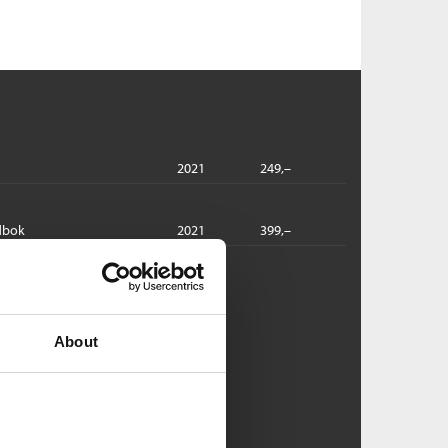
2021
249,–
dbok
2021
399,–
ee:
olakken
M. Coetzee
About
ftet
Pris
229,–
Kjøp