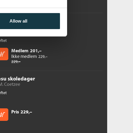
ommer
Allow all
ener fra et provinsielt liv
M. Coetzee
ftet
Medlem
201,–
Kjøp
Ikke medlem
229,–
229,–
esu skoledager
M. Coetzee
ftet
Pris
229,–
Kjøp