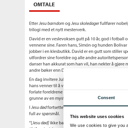
OMTALE
Etter
Jesu barndom
og
Jesu skoledager
fullfører nobel
trilogi med et nytt mesterverk.
David er en veslevoksen gutt på 10 år, god i fotball
vennene sine. Faren hans, Simón og hunden Bolívar 
jobber i en klesbutikk. David er en gutt som stiller 
utfordrer sine foreldre og alle andre autoritetspersone
danser han akkurat som han vil, han nekter å gjøre
andre bøker enn Don Quixote.
En dag invitere Julio Fabricante, bestyreren på et 
hans venner til å være med å lage et ordentlig fotba
forlate foreldrene for å komme å bo hos Julio, men sn
grunne av en mystisk sykdom.
Consent
I
Jesu død
fortsetter J.M. Coetzee å utforske mening 
full av spørsmål.
This website uses cookies
“[
Jesu død]
ikke bare imponerer og bringer deg ut a
We use cookies to give you a 