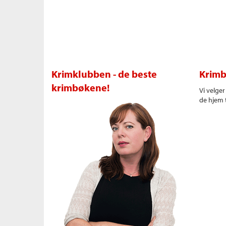
Krimklubben - de beste
Krimb
krimbøkene!
Vi velge
de hjem t