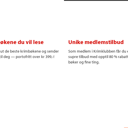
økene du vil lese
Unike medlemstilbud
r ut de beste krimbøkene og sender
Som medlem i Krimklubben får du 
il deg — portofritt over kr 399,-!
supre tilbud med opptil 80 % rabat
bøker og fine ting.