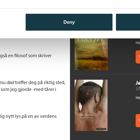
i kan kalle en «hoved-fase»
barene kommer
og
Michael K
.
 etiske rikdom og permanente
S
ren i tillegg (…) Coetzee er
Deny
Sc
mesterverket
Jesu død
, minner
J.
He
så en filosof som skriver
esu død
treffer deg på riktig sted,
J
J.
– som jeg gjorde -med tårer i
He
ig nytt lys på en av verdens