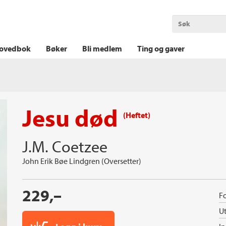
OKT KRIM
THRILLER
LOGISK KRIM
ovedbok
Bøker
Bli medlem
Ting og gaver
Jesu død
(Heftet)
J.M. Coetzee
John Erik Bøe Lindgren (Oversetter)
229,–
Fo
Ut