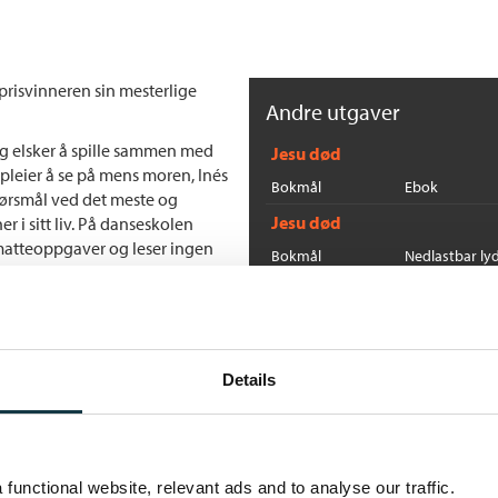
prisvinneren sin mesterlige
Andre utgaver
 og elsker å spille sammen med
Jesu død
pleier å se på mens moren, Inés
Bokmål
Ebok
spørsmål ved det meste og
Jesu død
r i sitt liv. På danseskolen
 matteoppgaver og leser ingen
Bokmål
Nedlastbar ly
Flere bøker av J.M. Coetz
barnehjem i nærheten, ham og
llag. David bestemmer seg for å
art er han i ferd med å gå til
P
J.
Details
He
i en verden tømt for minner, men
v fatning, men beveger deg også
functional website, relevant ads and to analyse our traffic.