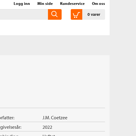
Logg inn
Min side
Kundeservice
Om oss
0
varer
rfatter:
J.M. Coetzee
givelsesår:
2022