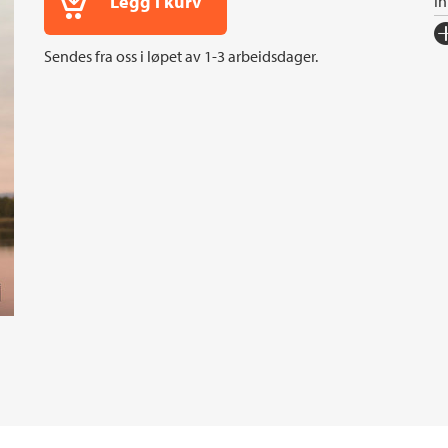
Legg i kurv
I
Fo
Sendes fra oss i løpet av 1-3 arbeidsdager.
Sp
I
An
Or
Ov