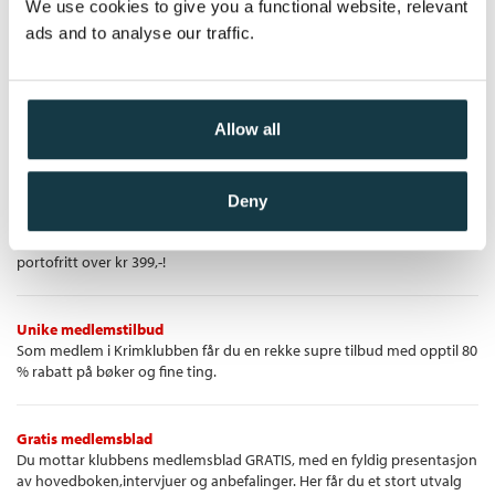
We use cookies to give you a functional website, relevant
Kjøp
Pris
429,–
henne, sverger på at du ikke trenger mer.
ads and to analyse our traffic.
Hun maler gulvet hvitt, sover for mye og vurderer å slutte med
refleks. Historiene og scenene i livet hennes så langt er vanlige,
vonde, såre og menneskelige.
Allow all
Krimklubben - de beste krimbøkene!
Deny
Krimbøkene du vil lese
Vi velger ut de beste krimbøkene og sender de hjem til deg —
portofritt over kr 399,-!
Unike medlemstilbud
Som medlem i Krimklubben får du en rekke supre tilbud med opptil 80
% rabatt på bøker og fine ting.
Gratis medlemsblad
Du mottar klubbens medlemsblad GRATIS, med en fyldig presentasjon
av hovedboken,intervjuer og anbefalinger. Her får du et stort utvalg