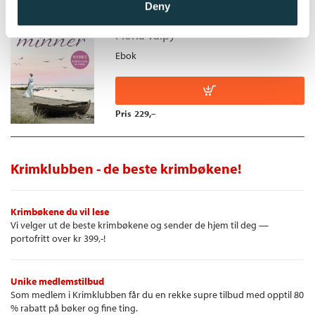
Et hav av minner
Deny
Fiona Valpy
Ebok
Pris
229,–
Krimklubben - de beste krimbøkene!
Krimbøkene du vil lese
Vi velger ut de beste krimbøkene og sender de hjem til deg —
portofritt over kr 399,-!
Unike medlemstilbud
Som medlem i Krimklubben får du en rekke supre tilbud med opptil 80
% rabatt på bøker og fine ting.