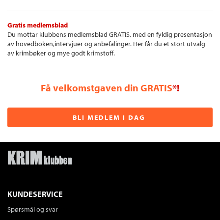
Gratis medlemsblad
Du mottar klubbens medlemsblad GRATIS, med en fyldig presentasjon
av hovedboken,intervjuer og anbefalinger. Her får du et stort utvalg
av krimbøker og mye godt krimstoff.
Få velkomstgaven din GRATIS
*!
BLI MEDLEM I DAG
KUNDESERVICE
Spørsmål og svar