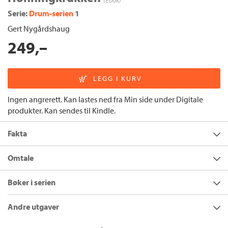
(Ebok)
Serie:
Drum-serien
1
Gert Nygårdshaug
249,–
Ingen angrerett. Kan lastes ned fra Min side under Digitale
produkter. Kan sendes til Kindle.
Fakta
Forfatter:
Gert Nygårdshaug
Omtale
Utgivelsesår:
2011
Siden Nygårdshaug debuterte i 1966 har han et langt, variert,
Bøker i serien
Innbinding:
Ebok
anerkjent og kritikerrost forfatterskap bak seg.
Honningkrukken
er den første boken i krimserien om
Forlag:
Cappelen Damm
Andre utgaver
gastronomen og hobbyarkeologen Fredric Drum og
Språk:
Bokmål
kriminaletterforsker Skarphedin Olsen.
Honningkrukken