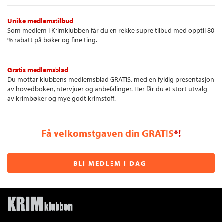
Unike medlemstilbud
Som medlem i Krimklubben får du en rekke supre tilbud med opptil 80
% rabatt på bøker og fine ting.
Gratis medlemsblad
Du mottar klubbens medlemsblad GRATIS, med en fyldig presentasjon
av hovedboken,intervjuer og anbefalinger. Her får du et stort utvalg
av krimbøker og mye godt krimstoff.
Få velkomstgaven din GRATIS
*!
BLI MEDLEM I DAG