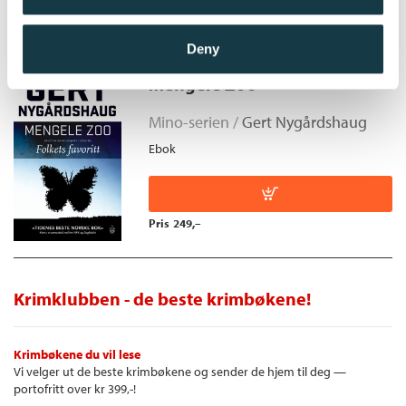
Pris
249,–
Deny
Mengele Zoo
Mino-serien /
Gert Nygårdshaug
Ebok
Pris
249,–
Krimklubben - de beste krimbøkene!
Krimbøkene du vil lese
Vi velger ut de beste krimbøkene og sender de hjem til deg —
portofritt over kr 399,-!