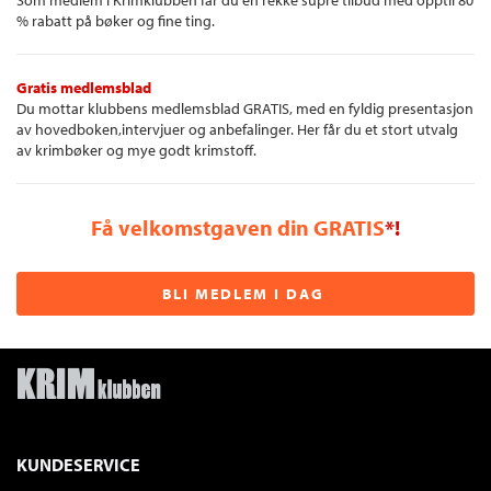
Som medlem i Krimklubben får du en rekke supre tilbud med opptil 80
% rabatt på bøker og fine ting.
Gratis medlemsblad
Du mottar klubbens medlemsblad GRATIS, med en fyldig presentasjon
av hovedboken,intervjuer og anbefalinger. Her får du et stort utvalg
av krimbøker og mye godt krimstoff.
Få velkomstgaven din GRATIS
*!
BLI MEDLEM I DAG
KUNDESERVICE