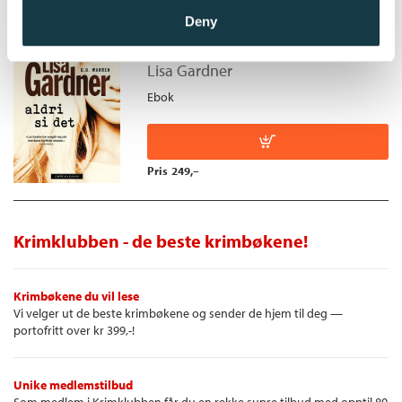
Deny
Aldri si det
Lisa Gardner
Ebok
Pris
249,–
Krimklubben - de beste krimbøkene!
Krimbøkene du vil lese
Vi velger ut de beste krimbøkene og sender de hjem til deg —
portofritt over kr 399,-!
Unike medlemstilbud