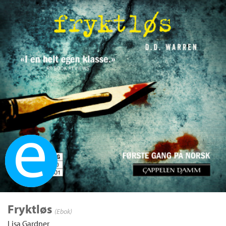
Ebok
Fryktløs
(Ebok)
Lisa Gardner