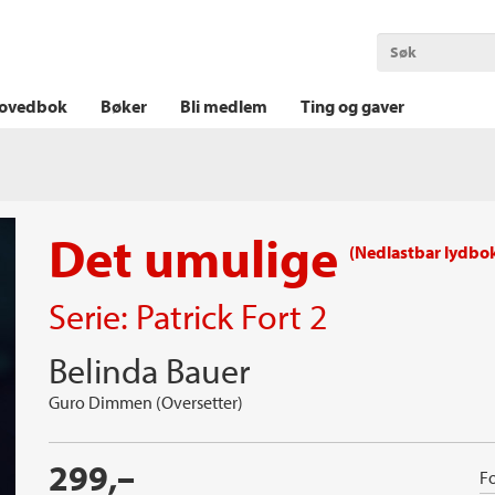
OKT KRIM
THRILLER
LOGISK KRIM
ovedbok
Bøker
Bli medlem
Ting og gaver
Det umulige
(Nedlastbar lydbo
Serie:
Patrick Fort
2
Belinda Bauer
Guro Dimmen (Oversetter)
299,–
Fo