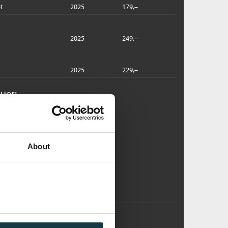
t
2025
179,–
2025
249,–
2025
229,–
uer:
ristepunktet
elinda Bauer
dlastbar lydbok
About
Pris
379,–
Kjøp
xit
elinda Bauer