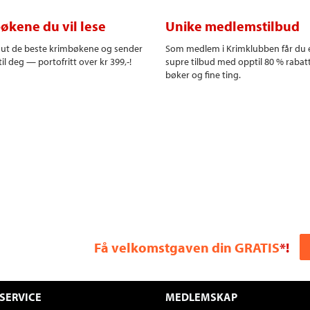
økene du vil lese
Unike medlemstilbud
r ut de beste krimbøkene og sender
Som medlem i Krimklubben får du 
il deg — portofritt over kr 399,-!
supre tilbud med opptil 80 % rabat
bøker og fine ting.
Få velkomstgaven din GRATIS
*!
SERVICE
MEDLEMSKAP