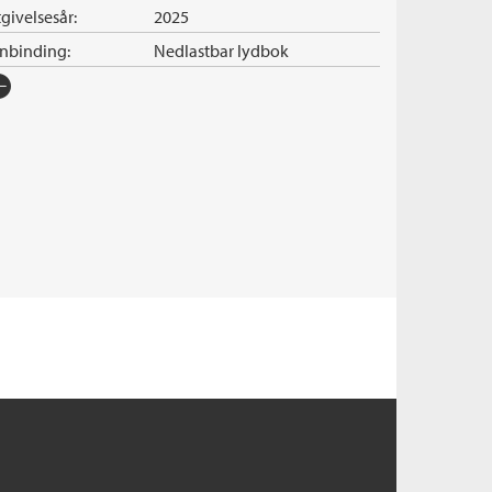
givelsesår:
2025
nnbinding:
Nedlastbar lydbok
rlag:
Cappelen Damm
råk:
Bokmål
SBN/EAN:
9788202874339
nleser:
Kruse, Jannike
illetid:
8:59
pibeskyttelse:
Vannmerket
lformat:
MP3
iginaltittel:
The Impossible Thing
ersatt av:
Dimmen, Guro
rie:
Patrick Fort
erienummer:
2