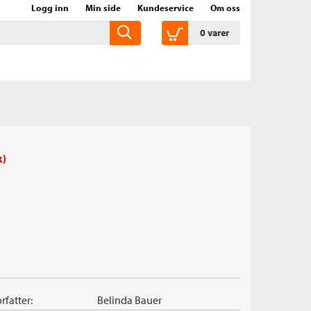
Logg inn
Min side
Kundeservice
Om oss
0
varer
k)
rfatter:
Belinda Bauer