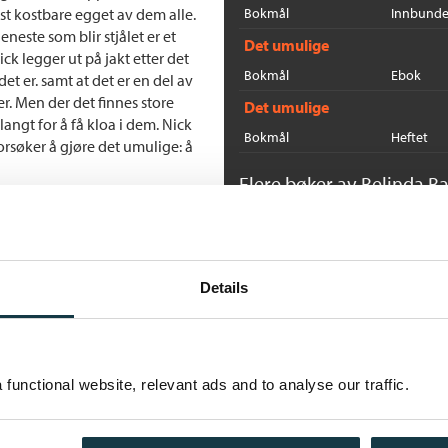
st kostbare egget av dem alle.
Bokmål
Innbunde
eneste som blir stjålet er et
Det umulige
 legger ut på jakt etter det
Bokmål
Ebok
et er. samt at det er en del av
er. Men der det finnes store
Det umulige
langt for å få kloa i dem. Nick
Bokmål
Heftet
forsøker å gjøre det umulige: å
Flere bøker av Belinda Ba
B
B
Ne
Details
functional website, relevant ads and to analyse our traffic.
E
B