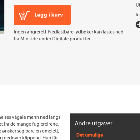
Ut
Legg i kurv
I
Fo
Ingen angrerett. Nedlastbare lydbøker kan lastes ned
Sp
fra Min side under Digitale produkter.
I
In
Sp
Ko
Fi
Or
Ov
Se
heises vågale menn ned langs
S
Andre utgaver
et fra de mange fuglereirene,
e ønsker seg bare en omelett,
Det umulige
seg nedover klippene. Hun får