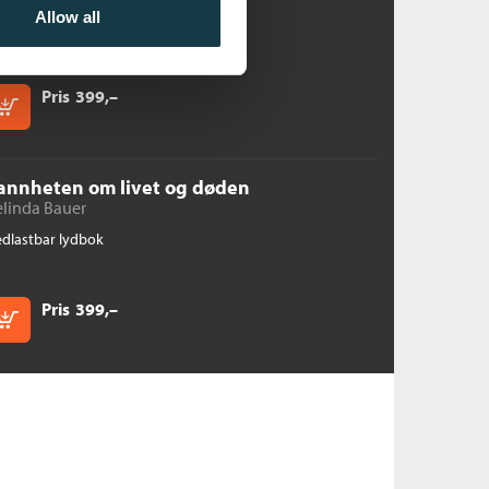
Allow all
dlastbar lydbok
Pris
399,–
Kjøp
annheten om livet og døden
elinda Bauer
dlastbar lydbok
Pris
399,–
Kjøp