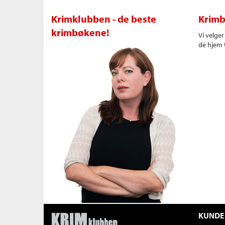
Krimklubben - de beste
Krimb
krimbøkene!
Vi velge
de hjem t
KUNDE