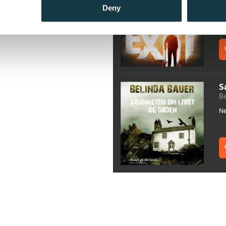
Deny
Ne
S
B
Ne