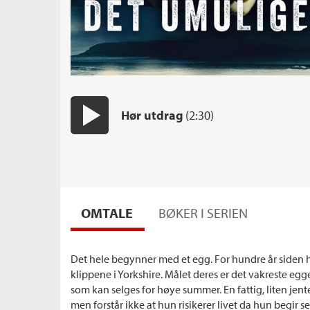
Hør utdrag
(2:30)
Start/pause
OMTALE
BØKER I SERIEN
Det hele begynner med et egg. For hundre år siden 
klippene i Yorkshire. Målet deres er det vakreste egg
som kan selges for høye summer. En fattig, liten jent
men forstår ikke at hun risikerer livet da hun begir 