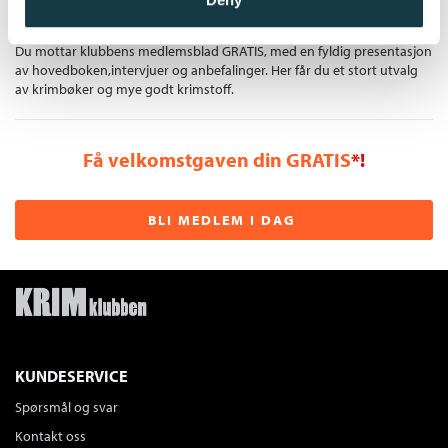
Gratis medlemsblad
Du mottar klubbens medlemsblad GRATIS, med en fyldig presentasjon
av hovedboken,intervjuer og anbefalinger. Her får du et stort utvalg
av krimbøker og mye godt krimstoff.
Få velkomstgaven din GRATIS
*!
BLI MEDLEM I DAG
KUNDESERVICE
Spørsmål og svar
Kontakt oss