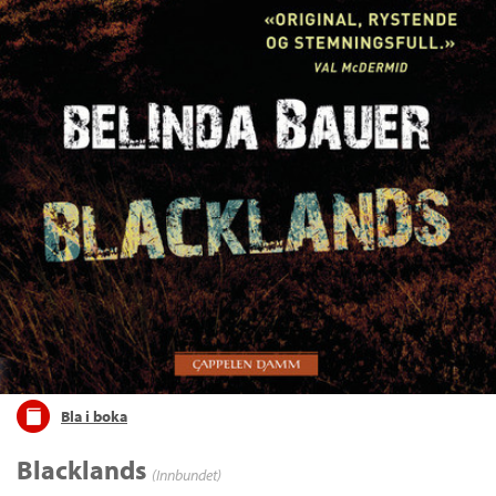
Bla i boka
Blacklands
(Innbundet)