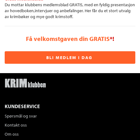
Du mottar klubbens medlemsblad GRATIS, med en fyldig presentasjon
av hovedboken,intervjuer og anbefalinger. Her får du et stort utvalg
av krimbøker og mye godt krimstoff.
Få velkomstgaven din GRATIS
*!
BLI MEDLEM I DAG
KUNDESERVICE
Spørsmål og svar
Kontakt oss
Om oss