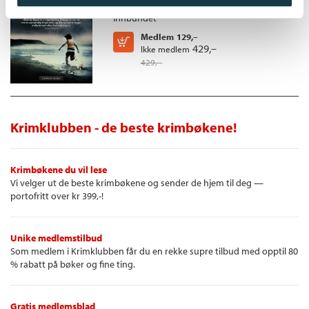
«(...) en både original og rystende spenningsbok av høy litterær
kvalitet»
Innbundet
- Adresseavisen
(terningkast 5)
Medlem
129,–
Kjøp
429,–
Ikke medlem
«Dette er en stemningsfull og annerledes krim om følger av en
429,–
forbrytelse.»
- Bergensavisen
(terningkast 5)
«Belinda Bauer har skrevet en kort, litterær krim det er vanskelig å
legge fra seg, til tross for det ubehagelige innblikket i
Krimklubben - de beste krimbøkene!
seriemorderens indre.»
- Dagens Næringsliv
Krimbøkene du vil lese
Vi velger ut de beste krimbøkene og sender de hjem til deg —
portofritt over kr 399,-!
Unike medlemstilbud
Som medlem i Krimklubben får du en rekke supre tilbud med opptil 80
% rabatt på bøker og fine ting.
Gratis medlemsblad