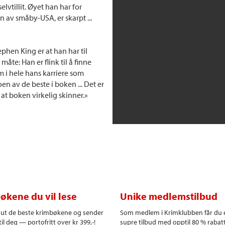
lvtillit. Øyet han har for
en av småby-USA, er skarpt ...
hen King er at han har til
måte: Han er flink til å finne
m i hele hans karriere som
 noen av de beste i boken ... Det er
n at boken virkelig skinner.»
økene du vil lese
Unike medlemstilbud
r ut de beste krimbøkene og sender
Som medlem i Krimklubben får du 
il deg — portofritt over kr 399,-!
supre tilbud med opptil 80 % rabat