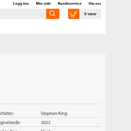
Logg inn
Min side
Kundeservice
Om oss
0
varer
rfatter:
Stephen King
givelsesår:
2022