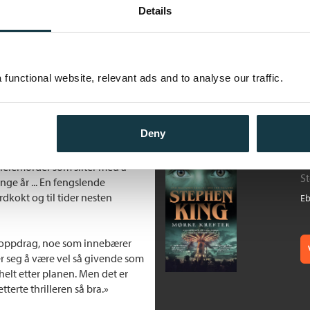
Details
C
S
okBub, Kirkus, Parade, Scribd,
E
functional website, relevant ads and to analyse our traffic.
tiltalende hamløper av en bok:
rim og et portrett av en godt
og den taler til hjernen, hjertet
Deny
M
 leiemorder som sliter med å
S
nge år ... En fengslende
dkokt og til tider nesten
E
e oppdrag, noe som innebærer
r seg å være vel så givende som
elt etter planen. Men det er
erte thrilleren så bra.»