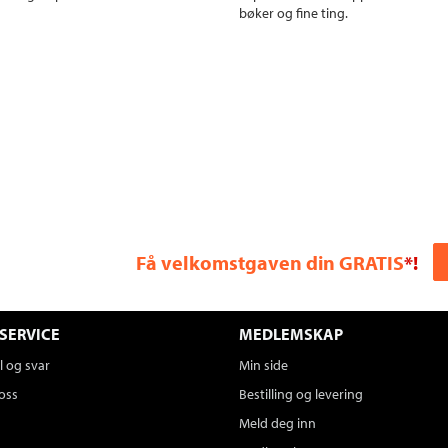
bøker og fine ting.
Få velkomstgaven din GRATIS
*!
SERVICE
MEDLEMSKAP
 og svar
Min side
oss
Bestilling og levering
Meld deg inn