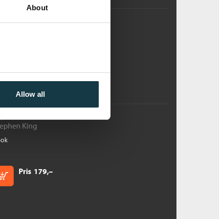
About
hristine
tephen King
bok
Pris
179,–
Kjøp
Allow all
ørke krefter
tephen King
bok
Pris
179,–
Kjøp