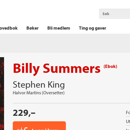
OKT KRIM
THRILLER
LOGISK KRIM
ovedbok
Bøker
Bli medlem
Ting og gaver
Billy Summers
(Ebok)
Stephen King
Halvor Martins (Oversetter)
229,–
Fo
Ut