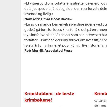
«Et vitnesbyrd om forfatterens utrettelige energi og se
detaljer, spesielt når det gjelder den mer lurvete del
levende og livlig.»
New York Times Book Review
«En av de mange bemerkelsesverdige sidene ved Step
gode å gå tom for ideer. Eller for å si det på en annen 
nye innfallsvinkler på temaer som har interessert ha
forfatter ... Partiene der Billy skriver om livet sitt, er
først når [Billy] finner et publikum til livshistorien si
Rob Merrill, Associated Press
Krimklubben - de beste
Krimb
krimbøkene!
Vi velge
de hjem t