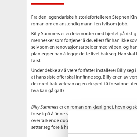
Fra den legendariske historiefortelleren Stephen 
roman om en anstendig mann i en tvilsom jobb.
Billy Summers er en leiemorder med hjertet på riktig 
mennesker som fortjener å dø, ellers får han ikke so
selv som en renovasjonsarbeider med våpen, og han 
planlegger han å legge dette livet bak seg. Han skal
først.
Under dekke av å være forfatter installerer Billy seg 
at hans siste offer skal innfinne seg. Billy er en av v
dekorert Irak-veteran og en ekspert i å forsvinne uten
hva kan gå galt?
Billy Summers
er en roman om kjærlighet, hevn og skj
forsøk på å finne sjelefred. I rollene finner du en av 
overraskende duoene som noen gang har figurert i
setter seg fore å hevne forbrytelsene til en usedvan