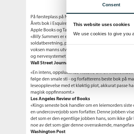
Consent
På førsteplass på New York Times' bestselgerliste
Årets bok i Esquire, Wall Street Journal, Booklist, Bo
This website uses cookies
Apple Books og Tampa Bay Times
We use cookies to give you a 
«
Billy Summers
er en ambisiøs, stramt komponert og 
soldatberetning, platonisk kjærlighetshistorie, noirk
voksen manns utvikling. Gledene ved den er utallige, 
og nervesystemet i like stor grad.»
Wall Street Journal
«En intens, oppslukende historie om en intellektuell
følge den smale sti - og forfatterens beste bok på ma
leseopplevelse med et kløktig plot, akkurat passe har
magisk oppfinnsomt.»
Los Angeles Review of Books
«Kings seneste bok handler om en leiemorders sist
en undercoverjobb som forfatter. Denne jobben vise
det som er den egentlige jobben hans, som ikke går h
noe av det som gjør denne overraskende, mangefasett
Washington Post