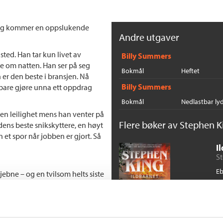
King kommer en oppslukende
Andre utgaver
sted. Han tar kun livet av
Billy Summers
ve om natten. Han ser på seg
Bokmål
Heftet
er den beste i bransjen. Nå
Billy Summers
 bare gjøre unna ett oppdrag
Bokmål
Nedlastbar ly
i en leilighet mens han venter på
Flere bøker av Stephen K
erdens beste snikskyttere, en høyt
 et spor når jobben er gjort. Så
I
S
E
ebne – og en tvilsom helts siste
de mest tiltalende og
 en King-bok, som sammen
lig ond mann.