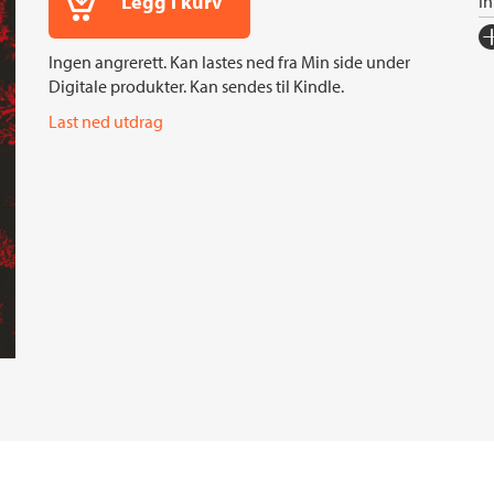
Legg i kurv
I
Fo
Ingen angrerett. Kan lastes ned fra Min side under
Sp
Digitale produkter. Kan sendes til Kindle.
I
Last ned utdrag
Ko
Fi
Or
Ov