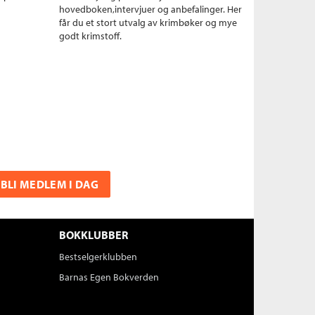
hovedboken,intervjuer og anbefalinger. Her
får du et stort utvalg av krimbøker og mye
godt krimstoff.
BLI MEDLEM I DAG
BOKKLUBBER
Bestselgerklubben
Barnas Egen Bokverden