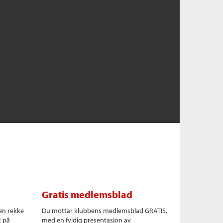
Gratis medlemsblad
en rekke
Du mottar klubbens medlemsblad GRATIS,
t på
med en fyldig presentasjon av