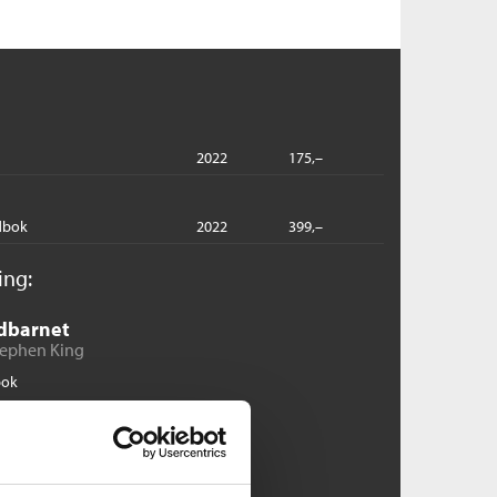
2022
175,–
dbok
2022
399,–
ing:
ldbarnet
tephen King
bok
Pris
179,–
Kjøp