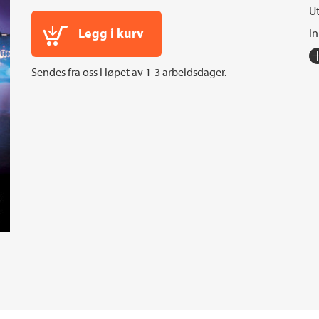
Ut
Legg i kurv
I
Fo
Sendes fra oss i løpet av 1-3 arbeidsdager.
Sp
I
An
Or
Ov
Se
S