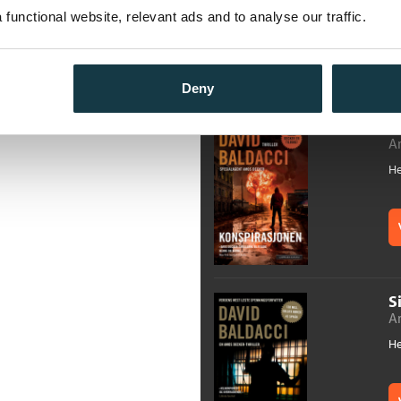
functional website, relevant ads and to analyse our traffic.
Deny
K
A
He
S
A
He