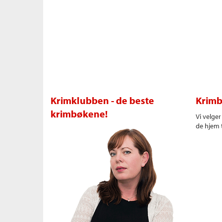
Krimklubben - de beste
Krimb
krimbøkene!
Vi velge
de hjem t