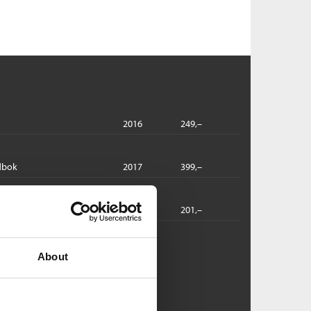
2016
249,–
dbok
2017
399,–
2022
201,–
acci:
About
en skyldige
ll Robie /
David Baldacci
ftet