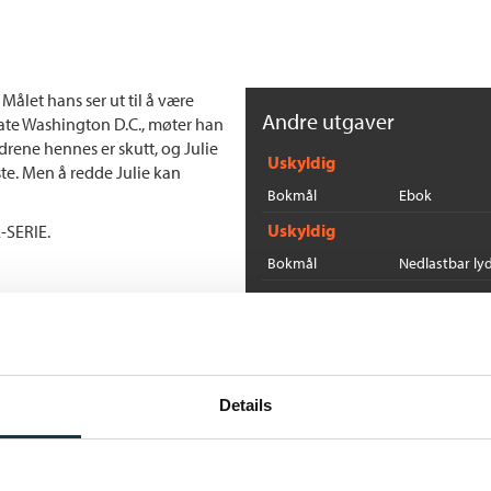
Målet hans ser ut til å være
Andre utgaver
rlate Washington D.C., møter han
rene hennes er skutt, og Julie
Uskyldig
te. Men å redde Julie kan
Bokmål
Ebok
Uskyldig
-SERIE.
Bokmål
Nedlastbar ly
Solens triumf
Bokmål
Heftet
Flere bøker av David Bald
Details
D
Wi
He