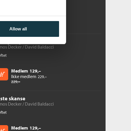
Medlem
129,–
Kjøp
Ikke medlem
229,–
229,–
Allow all
onspirasjonen
mos Decker /
David Baldacci
ftet
Medlem
129,–
Kjøp
Ikke medlem
229,–
229,–
iste skanse
mos Decker /
David Baldacci
ftet
Medlem
129,–
Kjøp