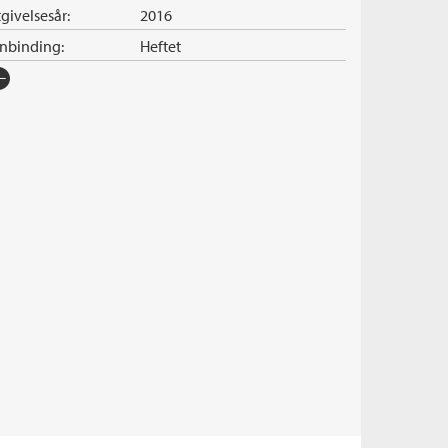
givelsesår:
2016
nnbinding:
Heftet
rlag:
Cappelen Damm
råk:
Bokmål
SBN/EAN:
9788202518349
tall sider:
464
iginaltittel:
The Innocent
ersatt av:
Sørensen, Roar
rie:
Will Robie
erienummer:
1