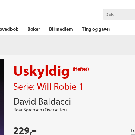
OKT KRIM
THRILLER
LOGISK KRIM
ovedbok
Bøker
Bli medlem
Ting og gaver
Uskyldig
(Heftet)
Serie:
Will Robie
1
David Baldacci
Roar Sørensen (Oversetter)
229,–
Fo