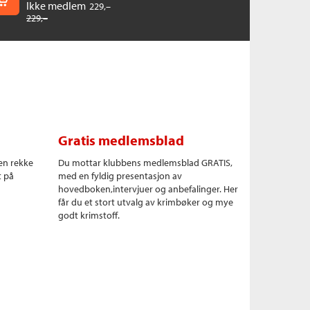
Ikke medlem
229,–
229,–
Gratis medlemsblad
en rekke
Du mottar klubbens medlemsblad GRATIS,
t på
med en fyldig presentasjon av
hovedboken,intervjuer og anbefalinger. Her
får du et stort utvalg av krimbøker og mye
godt krimstoff.