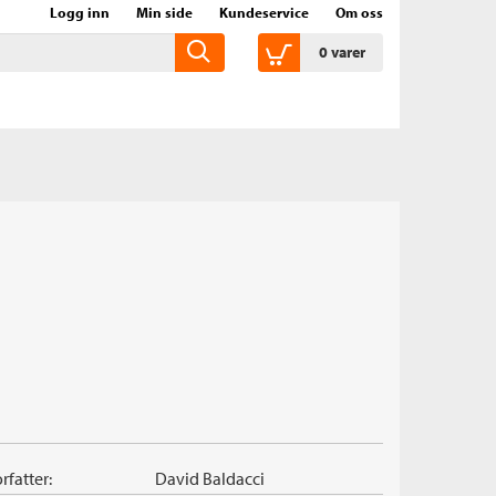
Logg inn
Min side
Kundeservice
Om oss
0
varer
rfatter:
David Baldacci